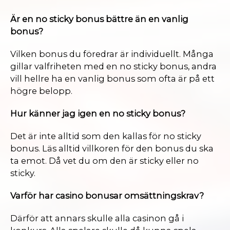
Är en no sticky bonus bättre än en vanlig
bonus?
Vilken bonus du föredrar är individuellt. Många
gillar valfriheten med en no sticky bonus, andra
vill hellre ha en vanlig bonus som ofta är på ett
högre belopp.
Hur känner jag igen en no sticky bonus?
Det är inte alltid som den kallas för no sticky
bonus. Läs alltid villkoren för den bonus du ska
ta emot. Då vet du om den är sticky eller no
sticky.
Varför har casino bonusar omsättningskrav?
Därför att annars skulle alla casinon gå i