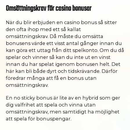
Omsättningskrav för casino bonusar
När du blir erbjuden en casino bonus så sitter
den ofta ihop med ett så kallat
omsättningskrav. Då måste du omsätta
bonusens värde ett visst antal gånger innan du
kan göra ett uttag från ditt spelkonto. Om du då
spelar och vinner så kan du inte ut en vinst
innan du har spelat igenom bonusen helt. Det
här kan bli både dyrt och tidskrävande. Därför
föredrar många att få en bonus utan
omsättningskrav.
En no sticky bonus är lite av en hybrid som ger
dig valfrihet att spela och vinna utan
omsättningskrav, men samtidigt ha möjlighet
att spela för bonuspengar.