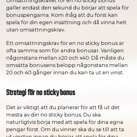
Omsättningskravet för en no sticky bonus
gäller endast den sekund du börjar att spela för
bonuspengarna. Kom ihåg att du först kan
spela för din egen insättning och då vinna helt
utan omsättningskrav.
Ett omsättningskrav för en no sticky bonus är
ofta samma som för andra bonusar. Vanligen
någonstans mellan x20 och x40. Då måste du
omsätta bonusens belopp någonstans mellan
20 och 40 gånger innan du kan ta ut en vinst.
Strategi för no sticky bonus
Det är viktigt att du planerar för att få ut det
mesta av din no sticky bonus. Du ska
naturligtvis börja med att spela för dina egna
pengar först. Om du vinner ska du se till att ta
ut vinsten innan du börjar att spela för dina