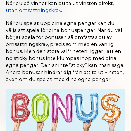
När du då vinner kan du ta ut vinsten direkt,
utan omsättningskrav
.
När du spelat upp dina egna pengar kan du
välja att spela för dina bonuspengar. När du väl
börjat spela för bonusen så omfattas du av
omsättningskrav, precis som med en vanlig
bonus. Men den stora valfriheten ligger i att en
no sticky bonus inte klumpas ihop med dina
egna pengar. Den är inte ”sticky” kan man säga.
Andra bonusar hindrar dig från att ta ut vinsten,
även om du spelat med dina egna pengar.