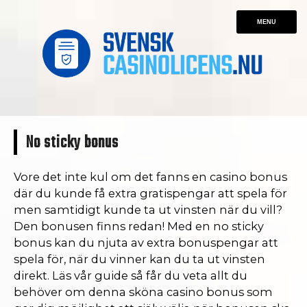
MENU
No sticky bonus
Vore det inte kul om det fanns en casino bonus
där du kunde få extra gratispengar att spela för
men samtidigt kunde ta ut vinsten när du vill?
Den bonusen finns redan! Med en no sticky
bonus kan du njuta av extra bonuspengar att
spela för, när du vinner kan du ta ut vinsten
direkt. Läs vår guide så får du veta allt du
behöver om denna sköna casino bonus som