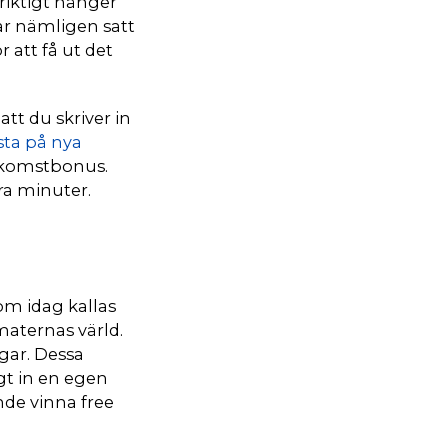
riktigt hänger
har nämligen satt
 att få ut det
tt du skriver in
ista på nya
älkomstbonus.
ra minuter.
som idag kallas
maternas värld.
gar. Dessa
t in en egen
nde vinna free