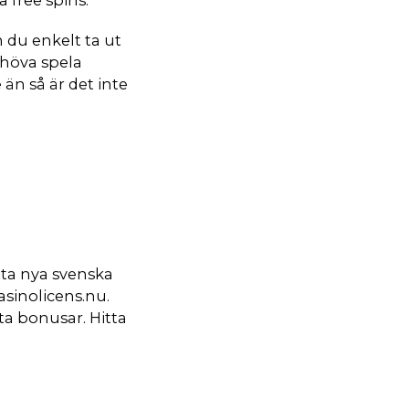
 free spins.
 du enkelt ta ut
ehöva spela
än så är det inte
tta nya svenska
asinolicens.nu.
ta bonusar. Hitta