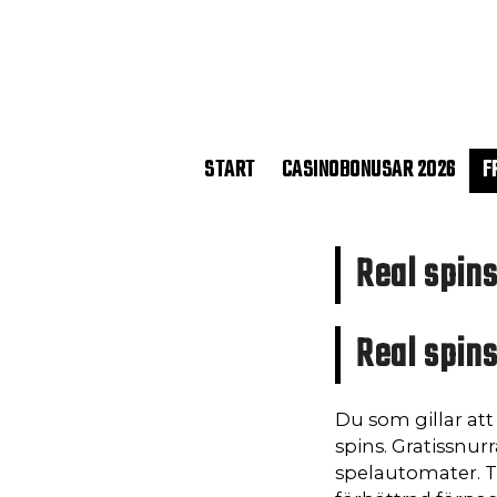
START
CASINOBONUSAR 2026
F
Real spin
Real spins
Du som gillar att
spins. Gratissnu
spelautomater. Ti