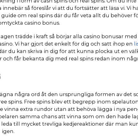
kning i form av cash spins och real spins. Om du inte 
nnebär så föreslår vi att du fortsätter att läsa vi. Vi 
uide om real spins där du får veta allt du behöver för
omtyckta casino bonus.
agen trädde i kraft så börjar alla casino bonusar med a
asino. Vi har gjort det enkelt för dig och satt ihop en
l
är du kan skriva in dig för att kunna plocka ut en v
r och får bekanta dig med real spins redan inom någ
s
l vi ägna några ord åt den ursprungliga formen av det 
å free spins. Free spins blev ett begrepp inom spelauto
e vinna extra rundor utan att behöva lägga i nya pen
spelaren samma chans att vinna som om den hade lag
 leda till mycket trevliga kedjereaktioner där man ku
 igen.